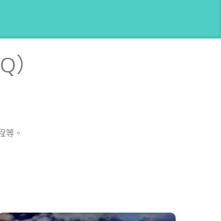
Q）
程等。