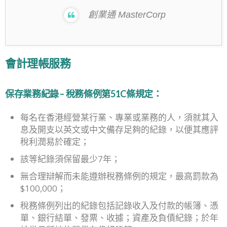
創業通 MasterCorp
會計理帳服務
保存業務紀錄 – 稅務條例第51C條規定：
每名在香港經營某行業、專業或業務的人，須就其入
息及開支以英文或中文備存足夠的紀錄，以便其應評
稅利潤易於確定；
該等紀錄須保留最少7年；
無合理辯解而未能遵辦稅務條例的規定，最高罰款為
$100,000；
稅務條例列出的紀錄包括記錄收入及付款的帳簿、憑
單、銀行結單、發票、收據；資產及負債紀錄；於年