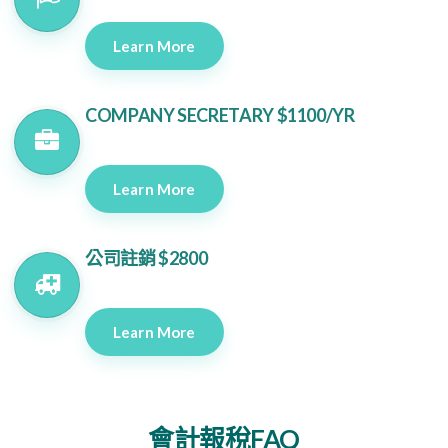
Learn More
COMPANY SECRETARY $1100/YR
Learn More
公司註銷 $2800
Learn More
會計報稅FAQ