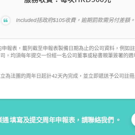
Included括政府$105收費，逾期罰款需另付差額
指明格式的申報表，載列截至申報表製備日期為止的公司資料，例如
司，均須每年提交一份經一名公司董事或秘書親筆簽署的週年申
立為法團的周年日起計42天內完成，並立即遞送予公司註冊處
業通 填寫及提交周年申報表，請聯絡我們 。